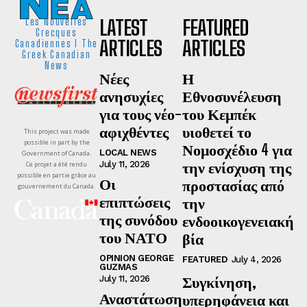
LATEST
FEATURED
Les Nouvelles
Grecques
ARTICLES
ARTICLES
Canadiennes I The
Greek Canadian
News
Νέες
Η
ανησυχίες
Εθνοσυνέλευση
για τους νέο-
του Κεμπέκ
αφιχθέντες
υιοθετεί το
This project was made
possible in part by the
Νομοσχέδιο 4 για
LOCAL NEWS
Government of Canada.
την ενίσχυση της
July 11, 2026
Ce projet a été rendu
possible en partie grâce au
Οι
προστασίας από
gouvernement du Canada.
επιπτώσεις
την
της συνόδου
ενδοοικογενειακή
του ΝΑΤΟ
βία
OPINION GEORGE
FEATURED
July 4, 2026
GUZMAS
Συγκίνηση,
July 11, 2026
Αναστάτωση
υπερηφάνεια και