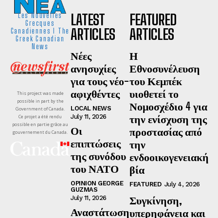
LATEST
FEATURED
Les Nouvelles
Grecques
ARTICLES
ARTICLES
Canadiennes I The
Greek Canadian
News
Νέες
Η
ανησυχίες
Εθνοσυνέλευση
για τους νέο-
του Κεμπέκ
αφιχθέντες
υιοθετεί το
This project was made
possible in part by the
Νομοσχέδιο 4 για
LOCAL NEWS
Government of Canada.
την ενίσχυση της
July 11, 2026
Ce projet a été rendu
possible en partie grâce au
Οι
προστασίας από
gouvernement du Canada.
επιπτώσεις
την
της συνόδου
ενδοοικογενειακή
του ΝΑΤΟ
βία
OPINION GEORGE
FEATURED
July 4, 2026
GUZMAS
Συγκίνηση,
July 11, 2026
Αναστάτωση
υπερηφάνεια και