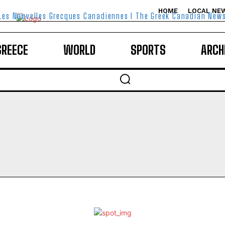
HOME
LOCAL NE
Les Nouvelles Grecques Canadiennes I The Greek Canadian New
GREECE
WORLD
SPORTS
ARCH