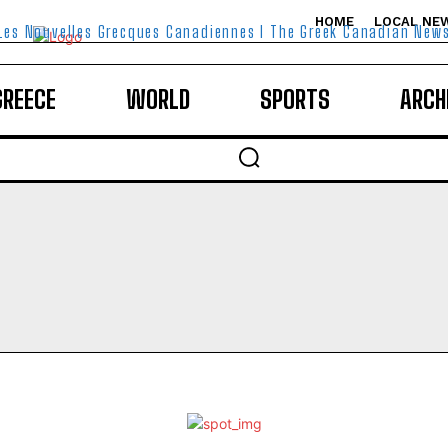
HOME
LOCAL NE
Les Nouvelles Grecques Canadiennes I The Greek Canadian New
GREECE
WORLD
SPORTS
ARCH