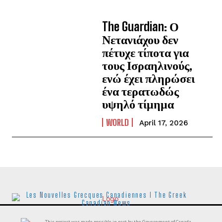
The Guardian: Ο
Νετανιάχου δεν
πέτυχε τίποτα για
τους Ισραηλινούς,
ενώ έχει πληρώσει
ένα τερατωδώς
υψηλό τίμημα
WORLD
April 17, 2026
Les Nouvelles Grecques Canadiennes I The Greek
Canadian News
This project was made possible in part by the Government of Canada.