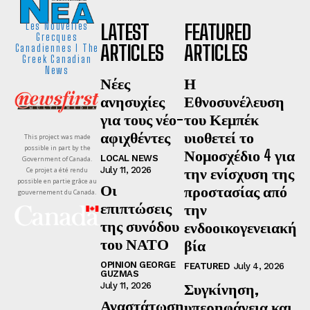
LATEST
FEATURED
Les Nouvelles
Grecques
ARTICLES
ARTICLES
Canadiennes I The
Greek Canadian
News
Νέες
Η
ανησυχίες
Εθνοσυνέλευση
για τους νέο-
του Κεμπέκ
αφιχθέντες
υιοθετεί το
This project was made
possible in part by the
Νομοσχέδιο 4 για
LOCAL NEWS
Government of Canada.
την ενίσχυση της
July 11, 2026
Ce projet a été rendu
possible en partie grâce au
Οι
προστασίας από
gouvernement du Canada.
επιπτώσεις
την
της συνόδου
ενδοοικογενειακή
του ΝΑΤΟ
βία
OPINION GEORGE
FEATURED
July 4, 2026
GUZMAS
Συγκίνηση,
July 11, 2026
Αναστάτωση
υπερηφάνεια και