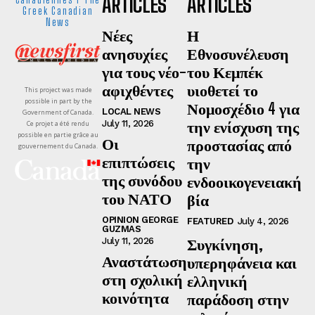
ARTICLES
ARTICLES
Greek Canadian
News
Νέες
Η
ανησυχίες
Εθνοσυνέλευση
για τους νέο-
του Κεμπέκ
αφιχθέντες
υιοθετεί το
This project was made
possible in part by the
Νομοσχέδιο 4 για
LOCAL NEWS
Government of Canada.
την ενίσχυση της
July 11, 2026
Ce projet a été rendu
possible en partie grâce au
Οι
προστασίας από
gouvernement du Canada.
επιπτώσεις
την
της συνόδου
ενδοοικογενειακή
του ΝΑΤΟ
βία
OPINION GEORGE
FEATURED
July 4, 2026
GUZMAS
Συγκίνηση,
July 11, 2026
Αναστάτωση
υπερηφάνεια και
στη σχολική
ελληνική
κοινότητα
παράδοση στην