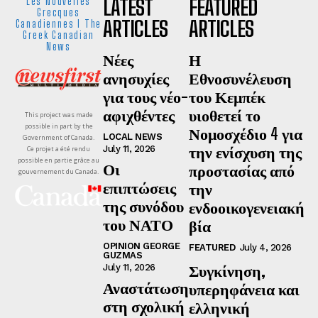
LATEST
FEATURED
Les Nouvelles
Grecques
ARTICLES
ARTICLES
Canadiennes I The
Greek Canadian
News
Νέες
Η
ανησυχίες
Εθνοσυνέλευση
για τους νέο-
του Κεμπέκ
αφιχθέντες
υιοθετεί το
This project was made
possible in part by the
Νομοσχέδιο 4 για
LOCAL NEWS
Government of Canada.
την ενίσχυση της
July 11, 2026
Ce projet a été rendu
possible en partie grâce au
Οι
προστασίας από
gouvernement du Canada.
επιπτώσεις
την
της συνόδου
ενδοοικογενειακή
του ΝΑΤΟ
βία
OPINION GEORGE
FEATURED
July 4, 2026
GUZMAS
Συγκίνηση,
July 11, 2026
Αναστάτωση
υπερηφάνεια και
στη σχολική
ελληνική