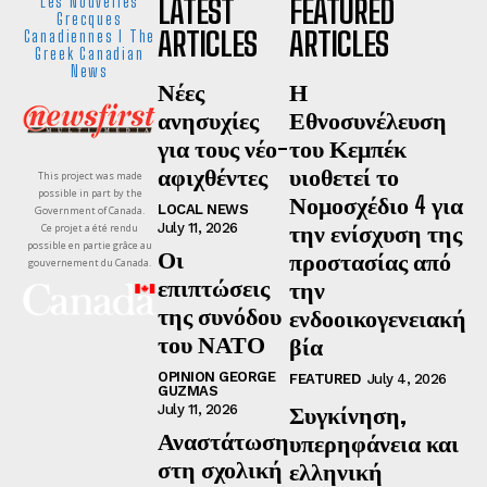
LATEST
FEATURED
Les Nouvelles
Grecques
ARTICLES
ARTICLES
Canadiennes I The
Greek Canadian
News
Νέες
Η
ανησυχίες
Εθνοσυνέλευση
για τους νέο-
του Κεμπέκ
αφιχθέντες
υιοθετεί το
This project was made
possible in part by the
Νομοσχέδιο 4 για
LOCAL NEWS
Government of Canada.
την ενίσχυση της
July 11, 2026
Ce projet a été rendu
possible en partie grâce au
Οι
προστασίας από
gouvernement du Canada.
επιπτώσεις
την
της συνόδου
ενδοοικογενειακή
του ΝΑΤΟ
βία
OPINION GEORGE
FEATURED
July 4, 2026
GUZMAS
Συγκίνηση,
July 11, 2026
Αναστάτωση
υπερηφάνεια και
στη σχολική
ελληνική