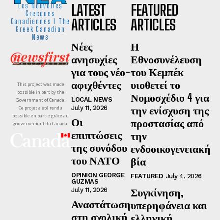
LATEST
FEATURED
Les Nouvelles
Grecques
ARTICLES
ARTICLES
Canadiennes I The
Greek Canadian
News
Νέες
Η
ανησυχίες
Εθνοσυνέλευση
για τους νέο-
του Κεμπέκ
αφιχθέντες
υιοθετεί το
This project was made
possible in part by the
Νομοσχέδιο 4 για
LOCAL NEWS
Government of Canada.
την ενίσχυση της
July 11, 2026
Ce projet a été rendu
possible en partie grâce au
Οι
προστασίας από
gouvernement du Canada.
επιπτώσεις
την
της συνόδου
ενδοοικογενειακή
του ΝΑΤΟ
βία
OPINION GEORGE
FEATURED
July 4, 2026
GUZMAS
Συγκίνηση,
July 11, 2026
Αναστάτωση
υπερηφάνεια και
στη σχολική
ελληνική