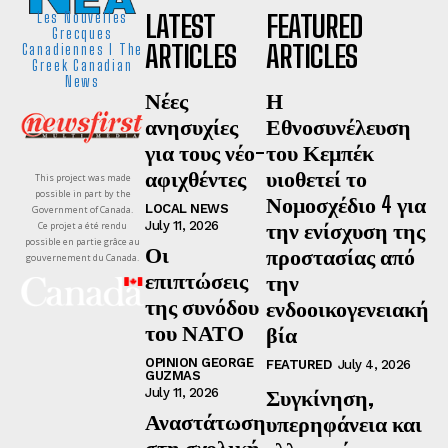
LATEST
FEATURED
Les Nouvelles
Grecques
ARTICLES
ARTICLES
Canadiennes I The
Greek Canadian
News
Νέες
Η
ανησυχίες
Εθνοσυνέλευση
για τους νέο-
του Κεμπέκ
αφιχθέντες
υιοθετεί το
This project was made
possible in part by the
Νομοσχέδιο 4 για
LOCAL NEWS
Government of Canada.
την ενίσχυση της
July 11, 2026
Ce projet a été rendu
possible en partie grâce au
Οι
προστασίας από
gouvernement du Canada.
επιπτώσεις
την
της συνόδου
ενδοοικογενειακή
του ΝΑΤΟ
βία
OPINION GEORGE
FEATURED
July 4, 2026
GUZMAS
Συγκίνηση,
July 11, 2026
Αναστάτωση
υπερηφάνεια και
στη σχολική