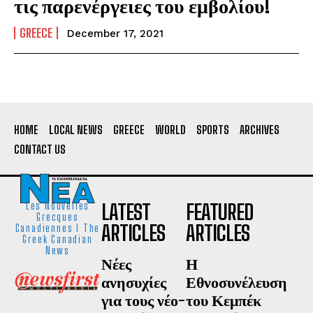
τις παρενέργειες του εμβολίου!
GREECE
December 17, 2021
HOME
LOCAL NEWS
GREECE
WORLD
SPORTS
ARCHIVES
CONTACT US
LATEST
FEATURED
Les Nouvelles
Grecques
ARTICLES
ARTICLES
Canadiennes I The
Greek Canadian
News
Νέες
Η
ανησυχίες
Εθνοσυνέλευση
για τους νέο-
του Κεμπέκ