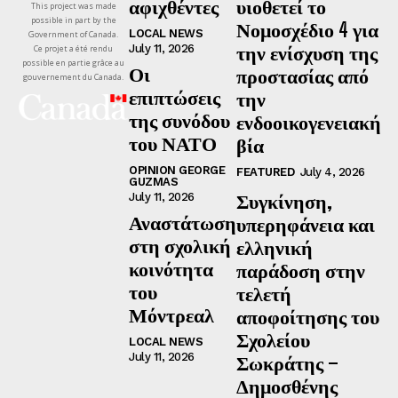
αφιχθέντες
υιοθετεί το
This project was made
possible in part by the
Νομοσχέδιο 4 για
LOCAL NEWS
Government of Canada.
την ενίσχυση της
July 11, 2026
Ce projet a été rendu
possible en partie grâce au
Οι
προστασίας από
gouvernement du Canada.
επιπτώσεις
την
της συνόδου
ενδοοικογενειακή
του ΝΑΤΟ
βία
OPINION GEORGE
FEATURED
July 4, 2026
GUZMAS
Συγκίνηση,
July 11, 2026
Αναστάτωση
υπερηφάνεια και
στη σχολική
ελληνική
κοινότητα
παράδοση στην
του
τελετή
Μόντρεαλ
αποφοίτησης του
Σχολείου
LOCAL NEWS
July 11, 2026
Σωκράτης –
Δημοσθένης