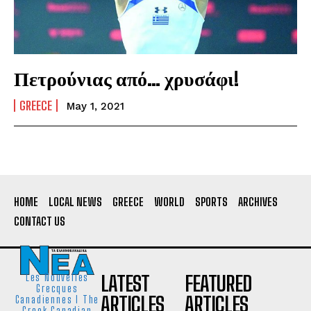
Πετρούνιας από… χρυσάφι!
GREECE
May 1, 2021
HOME
LOCAL NEWS
GREECE
WORLD
SPORTS
ARCHIVES
CONTACT US
LATEST
FEATURED
Les Nouvelles
Grecques
ARTICLES
ARTICLES
Canadiennes I The
Greek Canadian