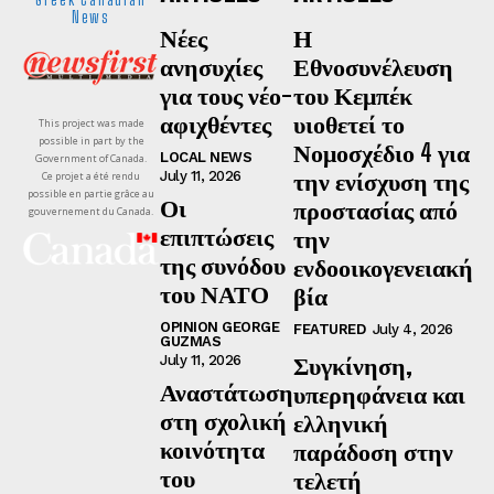
News
Νέες
Η
ανησυχίες
Εθνοσυνέλευση
για τους νέο-
του Κεμπέκ
αφιχθέντες
υιοθετεί το
This project was made
possible in part by the
Νομοσχέδιο 4 για
LOCAL NEWS
Government of Canada.
την ενίσχυση της
July 11, 2026
Ce projet a été rendu
possible en partie grâce au
Οι
προστασίας από
gouvernement du Canada.
επιπτώσεις
την
της συνόδου
ενδοοικογενειακή
του ΝΑΤΟ
βία
OPINION GEORGE
FEATURED
July 4, 2026
GUZMAS
Συγκίνηση,
July 11, 2026
Αναστάτωση
υπερηφάνεια και
στη σχολική
ελληνική
κοινότητα
παράδοση στην
του
τελετή