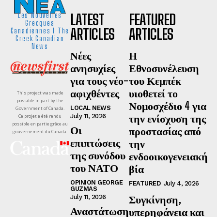
LATEST
FEATURED
Les Nouvelles
Grecques
ARTICLES
ARTICLES
Canadiennes I The
Greek Canadian
News
Νέες
Η
ανησυχίες
Εθνοσυνέλευση
για τους νέο-
του Κεμπέκ
αφιχθέντες
υιοθετεί το
This project was made
possible in part by the
Νομοσχέδιο 4 για
LOCAL NEWS
Government of Canada.
την ενίσχυση της
July 11, 2026
Ce projet a été rendu
possible en partie grâce au
Οι
προστασίας από
gouvernement du Canada.
επιπτώσεις
την
της συνόδου
ενδοοικογενειακή
του ΝΑΤΟ
βία
OPINION GEORGE
FEATURED
July 4, 2026
GUZMAS
Συγκίνηση,
July 11, 2026
Αναστάτωση
υπερηφάνεια και