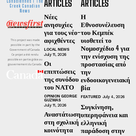
ARTICLES
ARTICLES
Canadiennes I The
Greek Canadian
News
Νέες
Η
ανησυχίες
Εθνοσυνέλευση
για τους νέο-
του Κεμπέκ
αφιχθέντες
υιοθετεί το
This project was made
possible in part by the
Νομοσχέδιο 4 για
LOCAL NEWS
Government of Canada.
την ενίσχυση της
July 11, 2026
Ce projet a été rendu
possible en partie grâce au
Οι
προστασίας από
gouvernement du Canada.
επιπτώσεις
την
της συνόδου
ενδοοικογενειακή
του ΝΑΤΟ
βία
OPINION GEORGE
FEATURED
July 4, 2026
GUZMAS
Συγκίνηση,
July 11, 2026
Αναστάτωση
υπερηφάνεια και
στη σχολική
ελληνική
κοινότητα
παράδοση στην