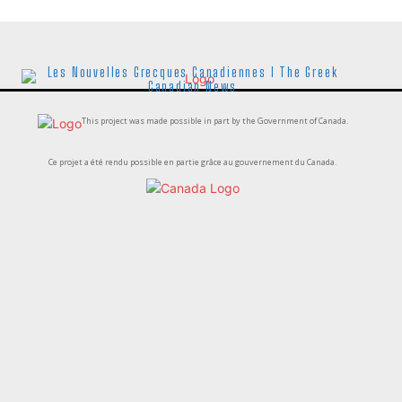
Les Nouvelles Grecques Canadiennes I The Greek
Canadian News
This project was made possible in part by the Government of Canada.
Ce projet a été rendu possible en partie grâce au gouvernement du Canada.