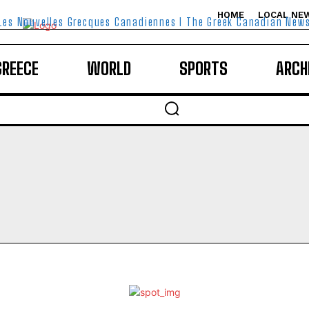
HOME
LOCAL NE
Les Nouvelles Grecques Canadiennes I The Greek Canadian New
GREECE
WORLD
SPORTS
ARCH