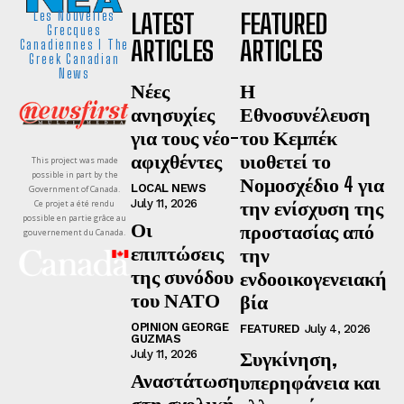
LATEST
FEATURED
Les Nouvelles
Grecques
ARTICLES
ARTICLES
Canadiennes I The
Greek Canadian
News
Νέες
Η
ανησυχίες
Εθνοσυνέλευση
για τους νέο-
του Κεμπέκ
αφιχθέντες
υιοθετεί το
This project was made
possible in part by the
Νομοσχέδιο 4 για
LOCAL NEWS
Government of Canada.
την ενίσχυση της
July 11, 2026
Ce projet a été rendu
possible en partie grâce au
Οι
προστασίας από
gouvernement du Canada.
επιπτώσεις
την
της συνόδου
ενδοοικογενειακή
του ΝΑΤΟ
βία
OPINION GEORGE
FEATURED
July 4, 2026
GUZMAS
Συγκίνηση,
July 11, 2026
Αναστάτωση
υπερηφάνεια και
στη σχολική