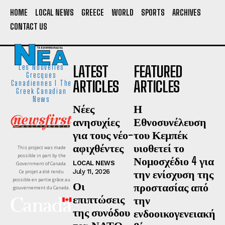
HOME
LOCAL NEWS
GREECE
WORLD
SPORTS
ARCHIVES
CONTACT US
LATEST
FEATURED
Les Nouvelles
Grecques
ARTICLES
ARTICLES
Canadiennes I The
Greek Canadian
News
Νέες
Η
ανησυχίες
Εθνοσυνέλευση
για τους νέο-
του Κεμπέκ
αφιχθέντες
υιοθετεί το
This project was made
possible in part by the
Νομοσχέδιο 4 για
LOCAL NEWS
Government of Canada.
την ενίσχυση της
July 11, 2026
Ce projet a été rendu
possible en partie grâce au
Οι
προστασίας από
gouvernement du Canada.
επιπτώσεις
την
της συνόδου
ενδοοικογενειακή