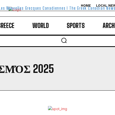
HOME
LOCAL NE
Les Nouvelles Grecques Canadiennes I The Greek Canadian New
GREECE
WORLD
SPORTS
ARCH
ΜΌΣ 2025