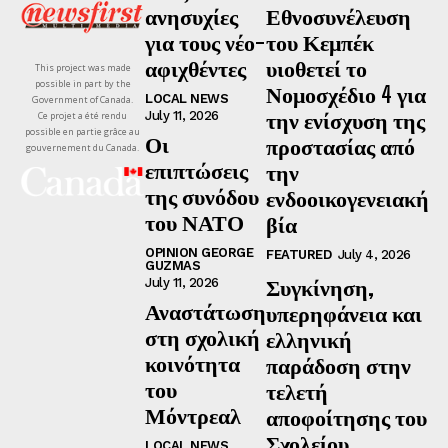
ανησυχίες
Εθνοσυνέλευση
για τους νέο-
του Κεμπέκ
αφιχθέντες
υιοθετεί το
This project was made
possible in part by the
Νομοσχέδιο 4 για
LOCAL NEWS
Government of Canada.
την ενίσχυση της
July 11, 2026
Ce projet a été rendu
possible en partie grâce au
Οι
προστασίας από
gouvernement du Canada.
επιπτώσεις
την
της συνόδου
ενδοοικογενειακή
του ΝΑΤΟ
βία
OPINION GEORGE
FEATURED
July 4, 2026
GUZMAS
Συγκίνηση,
July 11, 2026
Αναστάτωση
υπερηφάνεια και
στη σχολική
ελληνική
κοινότητα
παράδοση στην
του
τελετή
Μόντρεαλ
αποφοίτησης του
Σχολείου
LOCAL NEWS