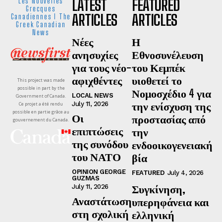
LATEST
FEATURED
Les Nouvelles
Grecques
ARTICLES
ARTICLES
Canadiennes I The
Greek Canadian
News
Νέες
Η
ανησυχίες
Εθνοσυνέλευση
για τους νέο-
του Κεμπέκ
αφιχθέντες
υιοθετεί το
This project was made
possible in part by the
Νομοσχέδιο 4 για
LOCAL NEWS
Government of Canada.
την ενίσχυση της
July 11, 2026
Ce projet a été rendu
possible en partie grâce au
Οι
προστασίας από
gouvernement du Canada.
επιπτώσεις
την
της συνόδου
ενδοοικογενειακή
του ΝΑΤΟ
βία
OPINION GEORGE
FEATURED
July 4, 2026
GUZMAS
Συγκίνηση,
July 11, 2026
Αναστάτωση
υπερηφάνεια και
στη σχολική
ελληνική