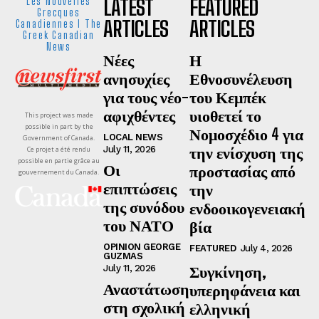
LATEST
FEATURED
Les Nouvelles
Grecques
ARTICLES
ARTICLES
Canadiennes I The
Greek Canadian
News
Νέες
Η
ανησυχίες
Εθνοσυνέλευση
για τους νέο-
του Κεμπέκ
αφιχθέντες
υιοθετεί το
This project was made
possible in part by the
Νομοσχέδιο 4 για
LOCAL NEWS
Government of Canada.
την ενίσχυση της
July 11, 2026
Ce projet a été rendu
possible en partie grâce au
Οι
προστασίας από
gouvernement du Canada.
επιπτώσεις
την
της συνόδου
ενδοοικογενειακή
του ΝΑΤΟ
βία
OPINION GEORGE
FEATURED
July 4, 2026
GUZMAS
Συγκίνηση,
July 11, 2026
Αναστάτωση
υπερηφάνεια και
στη σχολική
ελληνική