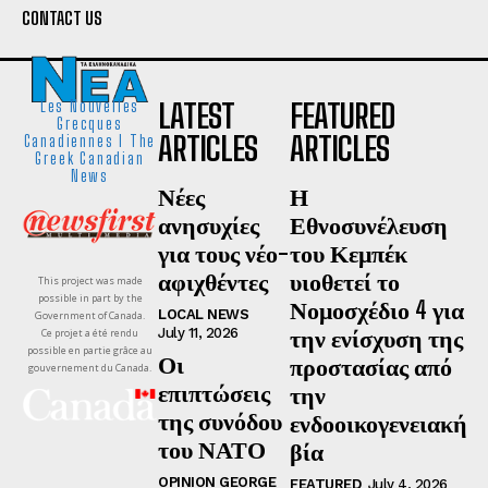
CONTACT US
LATEST
FEATURED
Les Nouvelles
Grecques
ARTICLES
ARTICLES
Canadiennes I The
Greek Canadian
News
Νέες
Η
ανησυχίες
Εθνοσυνέλευση
για τους νέο-
του Κεμπέκ
αφιχθέντες
υιοθετεί το
This project was made
possible in part by the
Νομοσχέδιο 4 για
LOCAL NEWS
Government of Canada.
την ενίσχυση της
July 11, 2026
Ce projet a été rendu
possible en partie grâce au
Οι
προστασίας από
gouvernement du Canada.
επιπτώσεις
την
της συνόδου
ενδοοικογενειακή
του ΝΑΤΟ
βία
OPINION GEORGE
FEATURED
July 4, 2026