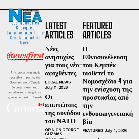
LATEST
FEATURED
Les Nouvelles
Grecques
ARTICLES
ARTICLES
Canadiennes I The
Greek Canadian
News
Νέες
Η
ανησυχίες
Εθνοσυνέλευση
για τους νέο-
του Κεμπέκ
αφιχθέντες
υιοθετεί το
This project was made
possible in part by the
Νομοσχέδιο 4 για
LOCAL NEWS
Government of Canada.
την ενίσχυση της
July 11, 2026
Ce projet a été rendu
possible en partie grâce au
Οι
προστασίας από
gouvernement du Canada.
επιπτώσεις
την
της συνόδου
ενδοοικογενειακή
του ΝΑΤΟ
βία
OPINION GEORGE
FEATURED
July 4, 2026
GUZMAS