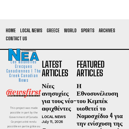
HOME
LOCAL NEWS
GREECE
WORLD
SPORTS
ARCHIVES
CONTACT US
LATEST
FEATURED
Les Nouvelles
Grecques
ARTICLES
ARTICLES
Canadiennes I The
Greek Canadian
News
Νέες
Η
ανησυχίες
Εθνοσυνέλευση
για τους νέο-
του Κεμπέκ
αφιχθέντες
υιοθετεί το
This project was made
possible in part by the
Νομοσχέδιο 4 για
LOCAL NEWS
Government of Canada.
την ενίσχυση της
July 11, 2026
Ce projet a été rendu
possible en partie grâce au