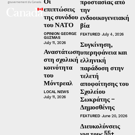
Οι
προστασίας από
gouvernement du Canada.
επιπτώσεις
την
της συνόδου
ενδοοικογενειακή
του ΝΑΤΟ
βία
OPINION GEORGE
FEATURED
July 4, 2026
GUZMAS
Συγκίνηση,
July 11, 2026
Αναστάτωση
υπερηφάνεια και
στη σχολική
ελληνική
κοινότητα
παράδοση στην
του
τελετή
Μόντρεαλ
αποφοίτησης του
Σχολείου
LOCAL NEWS
July 11, 2026
Σωκράτης –
Δημοσθένης
FEATURED
June 20, 2026
Διευκολύνσεις
για τους 55+