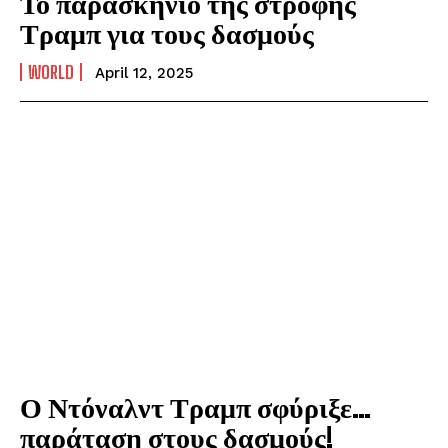
Το παρασκήνιο της στροφής
Τραμπ για τους δασμούς
WORLD
April 12, 2025
Ο Ντόναλντ Τραμπ σφύριξε…
παράταση στους δασμούς!