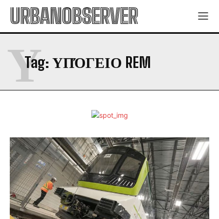
URBANOBSERVER
Υ
Tag:
ΥΠΌΓΕΙΟ REM