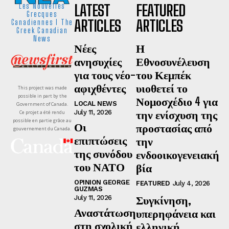
LATEST
FEATURED
Les Nouvelles
Grecques
ARTICLES
ARTICLES
Canadiennes I The
Greek Canadian
News
Νέες
Η
ανησυχίες
Εθνοσυνέλευση
για τους νέο-
του Κεμπέκ
αφιχθέντες
υιοθετεί το
This project was made
possible in part by the
Νομοσχέδιο 4 για
LOCAL NEWS
Government of Canada.
την ενίσχυση της
July 11, 2026
Ce projet a été rendu
possible en partie grâce au
Οι
προστασίας από
gouvernement du Canada.
επιπτώσεις
την
της συνόδου
ενδοοικογενειακή
του ΝΑΤΟ
βία
OPINION GEORGE
FEATURED
July 4, 2026
GUZMAS
Συγκίνηση,
July 11, 2026
Αναστάτωση
υπερηφάνεια και
στη σχολική
ελληνική