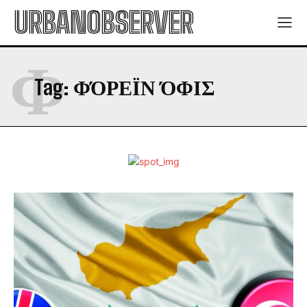
URBANOBSERVER
Φ
Tag:
ΦΌΡΕΪΝ ΌΦΙΣ