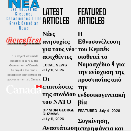
LATEST
FEATURED
Les Nouvelles
Grecques
ARTICLES
ARTICLES
Canadiennes I The
Greek Canadian
News
Νέες
Η
ανησυχίες
Εθνοσυνέλευση
για τους νέο-
του Κεμπέκ
αφιχθέντες
υιοθετεί το
This project was made
possible in part by the
Νομοσχέδιο 4 για
LOCAL NEWS
Government of Canada.
την ενίσχυση της
July 11, 2026
Ce projet a été rendu
possible en partie grâce au
Οι
προστασίας από
gouvernement du Canada.
επιπτώσεις
την
της συνόδου
ενδοοικογενειακή
του ΝΑΤΟ
βία
OPINION GEORGE
FEATURED
July 4, 2026
GUZMAS
Συγκίνηση,
July 11, 2026
Αναστάτωση
υπερηφάνεια και