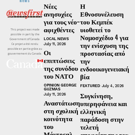
News
Νέες
Η
ανησυχίες
Εθνοσυνέλευση
για τους νέο-
του Κεμπέκ
αφιχθέντες
υιοθετεί το
This project was made
possible in part by the
Νομοσχέδιο 4 για
LOCAL NEWS
Government of Canada.
την ενίσχυση της
July 11, 2026
Ce projet a été rendu
possible en partie grâce au
Οι
προστασίας από
gouvernement du Canada.
επιπτώσεις
την
της συνόδου
ενδοοικογενειακή
του ΝΑΤΟ
βία
OPINION GEORGE
FEATURED
July 4, 2026
GUZMAS
Συγκίνηση,
July 11, 2026
Αναστάτωση
υπερηφάνεια και
στη σχολική
ελληνική
κοινότητα
παράδοση στην
του
τελετή
Μόντρεαλ
αποφοίτησης του