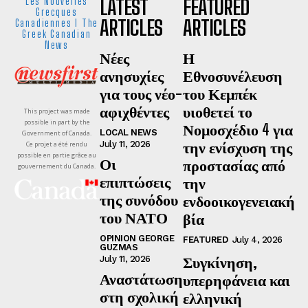
LATEST
FEATURED
Les Nouvelles
Grecques
ARTICLES
ARTICLES
Canadiennes I The
Greek Canadian
News
Νέες
Η
ανησυχίες
Εθνοσυνέλευση
για τους νέο-
του Κεμπέκ
αφιχθέντες
υιοθετεί το
This project was made
possible in part by the
Νομοσχέδιο 4 για
LOCAL NEWS
Government of Canada.
την ενίσχυση της
July 11, 2026
Ce projet a été rendu
possible en partie grâce au
Οι
προστασίας από
gouvernement du Canada.
επιπτώσεις
την
της συνόδου
ενδοοικογενειακή
του ΝΑΤΟ
βία
OPINION GEORGE
FEATURED
July 4, 2026
GUZMAS
Συγκίνηση,
July 11, 2026
Αναστάτωση
υπερηφάνεια και
στη σχολική
ελληνική