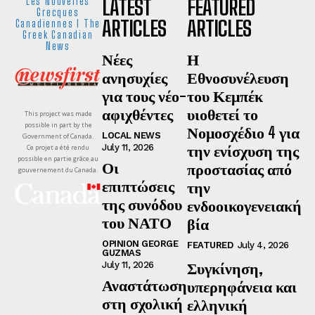
LATEST
FEATURED
Les Nouvelles
Grecques
ARTICLES
ARTICLES
Canadiennes I The
Greek Canadian
News
Νέες
Η
ανησυχίες
Εθνοσυνέλευση
για τους νέο-
του Κεμπέκ
αφιχθέντες
υιοθετεί το
This project was made
possible in part by the
Νομοσχέδιο 4 για
LOCAL NEWS
Government of Canada.
την ενίσχυση της
July 11, 2026
Ce projet a été rendu
possible en partie grâce au
Οι
προστασίας από
gouvernement du Canada.
επιπτώσεις
την
της συνόδου
ενδοοικογενειακή
του ΝΑΤΟ
βία
OPINION GEORGE
FEATURED
July 4, 2026
GUZMAS
Συγκίνηση,
July 11, 2026
Αναστάτωση
υπερηφάνεια και
στη σχολική
ελληνική