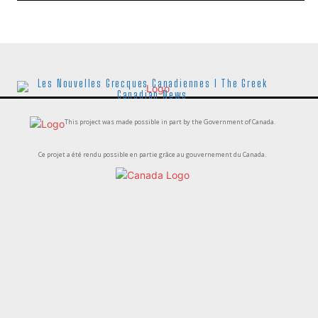
Les Nouvelles Grecques Canadiennes I The Greek
Canadian News
This project was made possible in part by the Government of Canada.
Ce projet a été rendu possible en partie grâce au gouvernement du Canada.