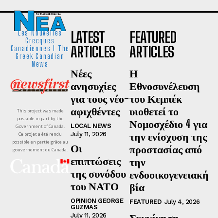
LATEST
FEATURED
Les Nouvelles
Grecques
ARTICLES
ARTICLES
Canadiennes I The
Greek Canadian
News
Νέες
Η
ανησυχίες
Εθνοσυνέλευση
για τους νέο-
του Κεμπέκ
αφιχθέντες
υιοθετεί το
This project was made
possible in part by the
Νομοσχέδιο 4 για
LOCAL NEWS
Government of Canada.
την ενίσχυση της
July 11, 2026
Ce projet a été rendu
possible en partie grâce au
Οι
προστασίας από
gouvernement du Canada.
επιπτώσεις
την
της συνόδου
ενδοοικογενειακή
του ΝΑΤΟ
βία
OPINION GEORGE
FEATURED
July 4, 2026
GUZMAS
Συγκίνηση,
July 11, 2026