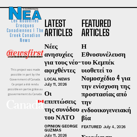
LATEST
FEATURED
Les Nouvelles
Grecques
ARTICLES
ARTICLES
Canadiennes I The
Greek Canadian
News
Νέες
Η
ανησυχίες
Εθνοσυνέλευση
για τους νέο-
του Κεμπέκ
αφιχθέντες
υιοθετεί το
This project was made
possible in part by the
Νομοσχέδιο 4 για
LOCAL NEWS
Government of Canada.
την ενίσχυση της
July 11, 2026
Ce projet a été rendu
possible en partie grâce au
Οι
προστασίας από
gouvernement du Canada.
επιπτώσεις
την
της συνόδου
ενδοοικογενειακή
του ΝΑΤΟ
βία
OPINION GEORGE
FEATURED
July 4, 2026
GUZMAS
Συγκίνηση,
July 11, 2026