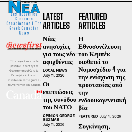
LATEST
FEATURED
Les Nouvelles
Grecques
ARTICLES
ARTICLES
Canadiennes I The
Greek Canadian
News
Νέες
Η
ανησυχίες
Εθνοσυνέλευση
για τους νέο-
του Κεμπέκ
αφιχθέντες
υιοθετεί το
This project was made
possible in part by the
Νομοσχέδιο 4 για
LOCAL NEWS
Government of Canada.
την ενίσχυση της
July 11, 2026
Ce projet a été rendu
possible en partie grâce au
Οι
προστασίας από
gouvernement du Canada.
επιπτώσεις
την
της συνόδου
ενδοοικογενειακή
του ΝΑΤΟ
βία
OPINION GEORGE
FEATURED
July 4, 2026
GUZMAS
Συγκίνηση,
July 11, 2026