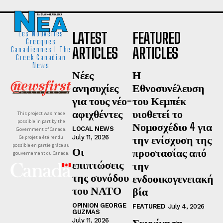
LATEST
FEATURED
Les Nouvelles
Grecques
ARTICLES
ARTICLES
Canadiennes I The
Greek Canadian
News
Νέες
Η
ανησυχίες
Εθνοσυνέλευση
για τους νέο-
του Κεμπέκ
αφιχθέντες
υιοθετεί το
This project was made
possible in part by the
Νομοσχέδιο 4 για
LOCAL NEWS
Government of Canada.
την ενίσχυση της
July 11, 2026
Ce projet a été rendu
possible en partie grâce au
Οι
προστασίας από
gouvernement du Canada.
επιπτώσεις
την
της συνόδου
ενδοοικογενειακή
του ΝΑΤΟ
βία
OPINION GEORGE
FEATURED
July 4, 2026
GUZMAS
Συγκίνηση,
July 11, 2026