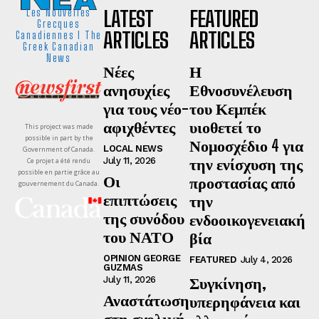
LATEST
FEATURED
Les Nouvelles
Grecques
ARTICLES
ARTICLES
Canadiennes I The
Greek Canadian
News
Νέες
Η
ανησυχίες
Εθνοσυνέλευση
για τους νέο-
του Κεμπέκ
αφιχθέντες
υιοθετεί το
This project was made
possible in part by the
Νομοσχέδιο 4 για
LOCAL NEWS
Government of Canada.
την ενίσχυση της
July 11, 2026
Ce projet a été rendu
possible en partie grâce au
Οι
προστασίας από
gouvernement du Canada.
επιπτώσεις
την
της συνόδου
ενδοοικογενειακή
του ΝΑΤΟ
βία
OPINION GEORGE
FEATURED
July 4, 2026
GUZMAS
Συγκίνηση,
July 11, 2026
Αναστάτωση
υπερηφάνεια και
στη σχολική