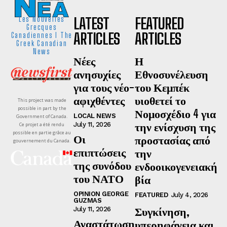
LATEST
FEATURED
Les Nouvelles
Grecques
ARTICLES
ARTICLES
Canadiennes I The
Greek Canadian
News
Νέες
Η
ανησυχίες
Εθνοσυνέλευση
για τους νέο-
του Κεμπέκ
αφιχθέντες
υιοθετεί το
This project was made
possible in part by the
Νομοσχέδιο 4 για
LOCAL NEWS
Government of Canada.
την ενίσχυση της
July 11, 2026
Ce projet a été rendu
possible en partie grâce au
Οι
προστασίας από
gouvernement du Canada.
επιπτώσεις
την
της συνόδου
ενδοοικογενειακή
του ΝΑΤΟ
βία
OPINION GEORGE
FEATURED
July 4, 2026
GUZMAS
Συγκίνηση,
July 11, 2026
Αναστάτωση
υπερηφάνεια και