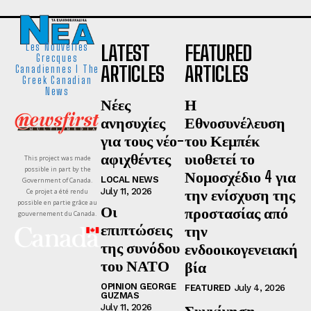
LATEST
FEATURED
Les Nouvelles
Grecques
ARTICLES
ARTICLES
Canadiennes I The
Greek Canadian
News
Νέες
Η
ανησυχίες
Εθνοσυνέλευση
για τους νέο-
του Κεμπέκ
αφιχθέντες
υιοθετεί το
This project was made
possible in part by the
Νομοσχέδιο 4 για
LOCAL NEWS
Government of Canada.
την ενίσχυση της
July 11, 2026
Ce projet a été rendu
possible en partie grâce au
Οι
προστασίας από
gouvernement du Canada.
επιπτώσεις
την
της συνόδου
ενδοοικογενειακή
του ΝΑΤΟ
βία
OPINION GEORGE
FEATURED
July 4, 2026
GUZMAS
Συγκίνηση,
July 11, 2026