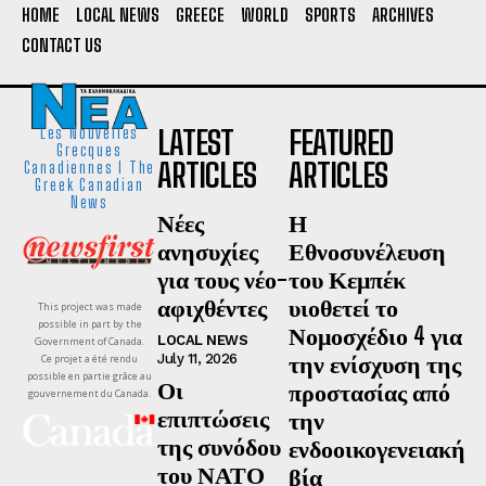
HOME
LOCAL NEWS
GREECE
WORLD
SPORTS
ARCHIVES
CONTACT US
LATEST
FEATURED
Les Nouvelles
Grecques
ARTICLES
ARTICLES
Canadiennes I The
Greek Canadian
News
Νέες
Η
ανησυχίες
Εθνοσυνέλευση
για τους νέο-
του Κεμπέκ
αφιχθέντες
υιοθετεί το
This project was made
possible in part by the
Νομοσχέδιο 4 για
LOCAL NEWS
Government of Canada.
την ενίσχυση της
July 11, 2026
Ce projet a été rendu
possible en partie grâce au
Οι
προστασίας από
gouvernement du Canada.
επιπτώσεις
την
της συνόδου
ενδοοικογενειακή
του ΝΑΤΟ
βία